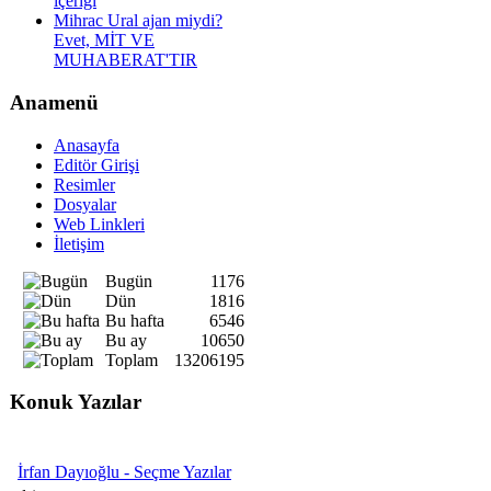
içeriği
Mihrac Ural ajan miydi?
Evet, MİT VE
MUHABERAT'TIR
Anamenü
Anasayfa
Editör Girişi
Resimler
Dosyalar
Web Linkleri
İletişim
Bugün
1176
Dün
1816
Bu hafta
6546
Bu ay
10650
Toplam
13206195
Konuk Yazılar
İrfan Dayıoğlu - Seçme Yazılar