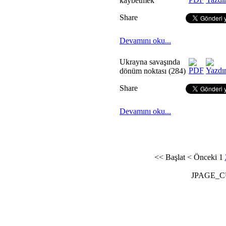
kaybetmek
Share
Devamını oku...
Ukrayna savaşında
dönüm noktası (284)
Share
Devamını oku...
<<
Başlat
<
Önceki
1
JPAGE_