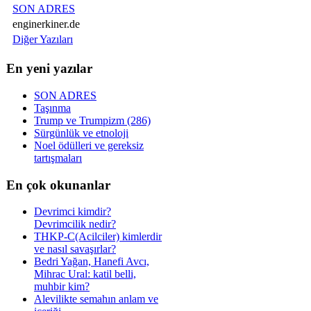
SON ADRES
enginerkiner.de
Diğer Yazıları
En yeni yazılar
SON ADRES
Taşınma
Trump ve Trumpizm (286)
Sürgünlük ve etnoloji
Noel ödülleri ve gereksiz
tartışmaları
En çok okunanlar
Devrimci kimdir?
Devrimcilik nedir?
THKP-C(Acilciler) kimlerdir
ve nasıl savaşırlar?
Bedri Yağan, Hanefi Avcı,
Mihrac Ural: katil belli,
muhbir kim?
Alevilikte semahın anlam ve